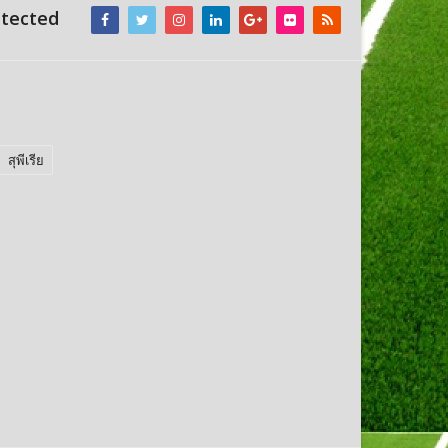
ntected
สุพีเรีย