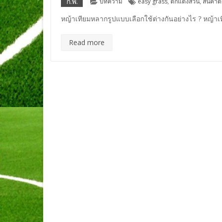
Categories
Tags
ก.พ.
บทความ
easy grass
,
ตกแต่งสวน
,
สินค้าต
หญ้าเทียมหลากรูปแบบเลือกใช้ต่างกันอย่างไร ? หญ้าเ
Read more