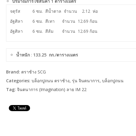
ปริมาณการใช้สินค้า 1 ตารางเมตร
23.5x300x1.8 ซม. สี
สีสักทอ
จตุรัส 6 ซม. สีน้ำตาล จำนวน 2.12 ห่อ
าย เอสซีจี
ไม้เชิงชาย เอสซีจี
ไม้เชิง
รองพื้น
x400x1.6 ซม.
ขนาด 15x300x1.6 ซม.
ขนาด 2
อัฐศิลา 6 ซม. สีเทา จำนวน 12.69 ก้อน
สีรองพื้นครีม
สีรองพื้
อัฐศิลา 6 ซม. สีส้ม จำนวน 12.69 ก้อน
าย เอสซีจี
ไม้เชิงชาย เอสซีจี
ไม้เชิง
x400x1.6 ซม.
ขนาด 20X300X1.6 ซม.
ขนาด 1
สีรองพื้นครีม
สีรองพื้
าย เอสซีจี
ไม้เชิงชาย เอสซีจี
ไม้เชิง
น้ำหนัก
:
133.25 กก./ตารางเมตร
X400X1.6 ซม.
ขนาด 20x400x1.6 ซม.
ขนาด 1
สีโอ๊คแดง
สีรองพื้
Brand:
ตราช้าง SCG
Categories:
บล็อกปูถนน ตราช้าง
,
รุ่น จินตนาการ
,
บล็อกปูถนน
Tag:
จินตนาการ (Imagination) ลาย IM 22