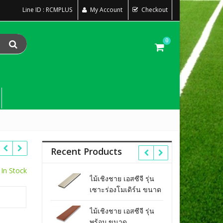
Line ID : RCMPLUS
My Account
Checkout
0
Recent Products
In Stock
ชาย เอสซีจี
ไม้เชิงชาย เอสซีจี รุ่น
ไม้เชิ
5X400X1.6 ซม.
เซาะร่องโมเดิร์น ขนาด
ขนาด 
ง
23.3x300x1.8 ซม. สี
สีสักท
ชาย เอสซีจี
ไม้เชิงชาย เอสซีจี รุ่น
ไม้เชิ
รองพื้นครีม
0X400X1.6 ซม.
พร้อม ขนาด
ขนาด 