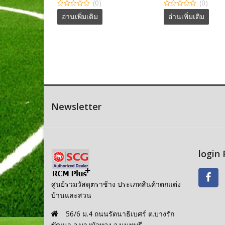
(0)
(0)
0
0
อ่านเพิ่มเติม
อ่านเพิ่มเติม
out
out
of
of
5
5
Newsletter
login
ศูนย์รวมวัสดุตราช้าง ประเภทสินค้าตกแต่ง
บ้านและสวน
56/6 ม.4 ถนนรัตนาธิเบศร์ ต.บางรัก
พัฒนา อ.บางบัวทอง จ.นนทบุรี