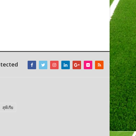
(0)
0
อ่านเพิ่มเติม
out
of
5
ntected
สุพีเรีย