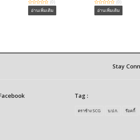
(0)
(0)
0
0
อ่านเพิ่มเติม
อ่านเพิ่มเติม
out
out
of
of
5
5
Stay Con
 Facebook
Tag :
ตราช้าง SCG
บ.ป.ก.
ร๊อคกี้